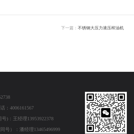
下一篇：
不锈钢大压力液压榨油机
2738
4006161567
)：王经理13953922378
号）：潘经理13465496999