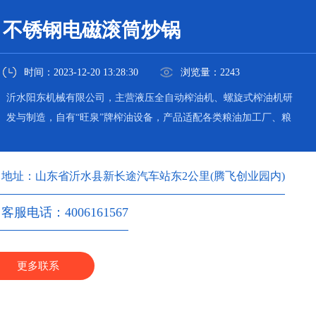
不锈钢电磁滚筒炒锅
时间：2023-12-20 13:28:30
浏览量：2243
沂水阳东机械有限公司，主营液压全自动榨油机、螺旋式榨油机研
发与制造，自有“旺泉”牌榨油设备，产品适配各类粮油加工厂、粮
油加工坊使用。
地址：山东省沂水县新长途汽车站东2公里(腾飞创业园内)
客服电话：4006161567
更多联系