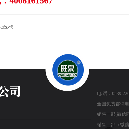
4006161567
多层炒锅
电 话：0539-226
全国免费咨询电话：
销售一部(微信同号
销售二部（微信同