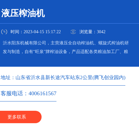
液压榨油机
时间：2023-04-15 15:17:22
浏览量：3042
沂水阳东机械有限公司，主营液压全自动榨油机、螺旋式榨油机研
发与制造，自有“旺泉”牌榨油设备，产品适配各类粮油加工厂、粮
油加工坊使用。
地址：山东省沂水县新长途汽车站东2公里(腾飞创业园内)
客服电话：4006161567
更多联系