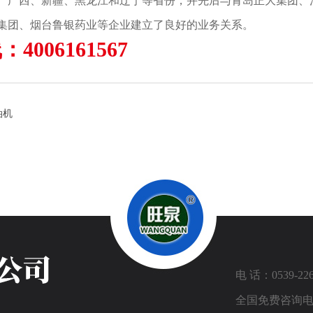
、广西、新疆、黑龙江和辽宁等省份，并先后与青岛正大集团、
集团、烟台鲁银药业等企业建立了良好的业务关系。
4006161567
油机
电 话：0539-226
全国免费咨询电话：