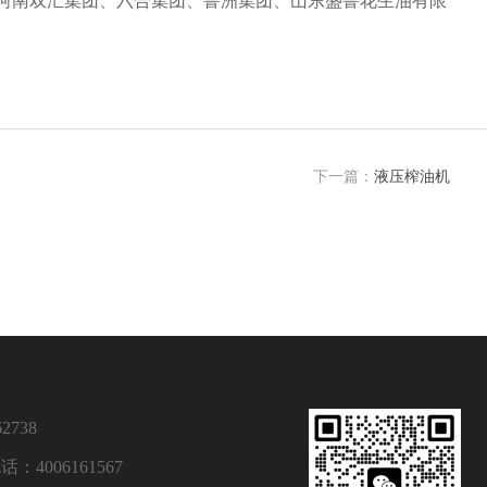
河南双汇集团、六合集团、鲁洲集团、山东盛鲁花生油有限
下一篇：
液压榨油机
2738
4006161567