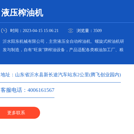
液压榨油机
时间：2023-04-15 15:06:21
浏览量：3509
沂水阳东机械有限公司，主营液压全自动榨油机、螺旋式榨油机研
发与制造，自有“旺泉”牌榨油设备，产品适配各类粮油加工厂、粮
油加工坊使用。
地址：山东省沂水县新长途汽车站东2公里(腾飞创业园内)
客服电话：4006161567
更多联系