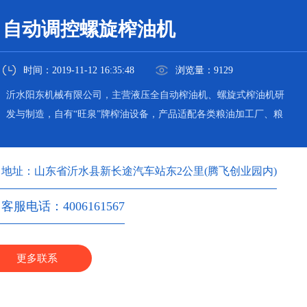
自动调控螺旋榨油机
时间：2019-11-12 16:35:48
浏览量：9129
沂水阳东机械有限公司，主营液压全自动榨油机、螺旋式榨油机研
发与制造，自有“旺泉”牌榨油设备，产品适配各类粮油加工厂、粮
油加工坊使用。
地址：山东省沂水县新长途汽车站东2公里(腾飞创业园内)
客服电话：4006161567
更多联系