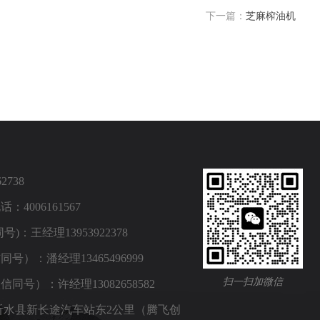
下一篇：
芝麻榨油机
2738
4006161567
)：王经理13953922378
号）：潘经理13465496999
扫一扫加微信
同号）：许经理13082658582
沂水县新长途汽车站东2公里（腾飞创