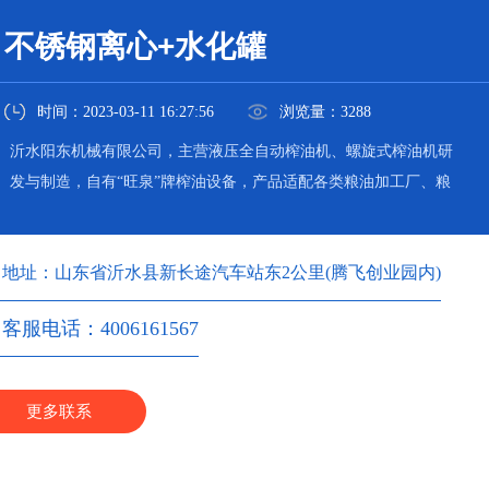
不锈钢离心+水化罐
时间：2023-03-11 16:27:56
浏览量：3288
沂水阳东机械有限公司，主营液压全自动榨油机、螺旋式榨油机研
发与制造，自有“旺泉”牌榨油设备，产品适配各类粮油加工厂、粮
油加工坊使用。
地址：山东省沂水县新长途汽车站东2公里(腾飞创业园内)
客服电话：4006161567
更多联系